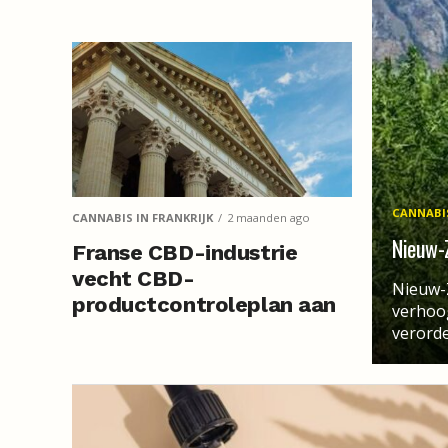
CANNABIS
CANNABIS IN FRANKRIJK
2 maanden ago
Nieuw-
Franse CBD-industrie
vecht CBD-
Nieuw-
productcontroleplan aan
verhoog
in de rechtszaal
verorde