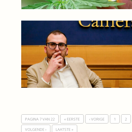
PAGINA 7 VAN 22
« EERSTE
‹ VORIGE
1
2
VOLGENDE ›
LAATSTE »