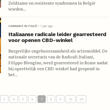
Zeldzame en resistente syndromen In België
worden...
CANNABIS IN ITALIË
1 jaar ago
Italiaanse radicale leider gearresteerd
voor openen CBD-winkel
Burgerlijke ongehoorzaamheid als actiemiddel. De
nationale secretaris van de Radicali Italiani,
Filippo Blengino, werd gearresteerd in Rome nadat
hij opzettelijk een CBD-winkel had geopend in
het...
3
4
5
6
7
8
9
10
20