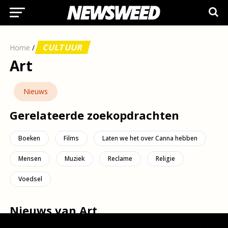
CULTUUR
Home
/
Art
Nieuws
Gerelateerde zoekopdrachten
Boeken
Films
Laten we het over Canna hebben
Mensen
Muziek
Reclame
Religie
Voedsel
Nieuws van Art