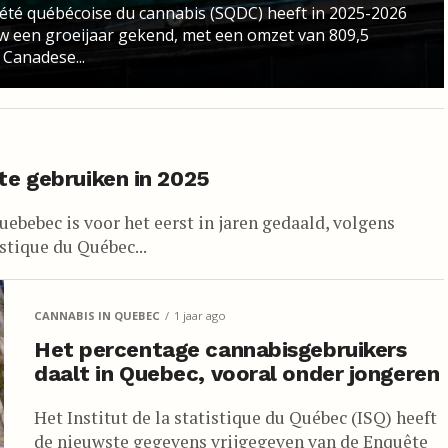
été québécoise du cannabis (SQDC) heeft in 2025-2026
w een groeijaar gekend, met een omzet van 809,5
 Canadese...
e gebruiken in 2025
ebebec is voor het eerst in jaren gedaald, volgens
stique du Québec...
CANNABIS IN QUEBEC
1 jaar ago
Het percentage cannabisgebruikers
daalt in Quebec, vooral onder jongeren
Het Institut de la statistique du Québec (ISQ) heeft
de nieuwste gegevens vrijgegeven van de Enquête