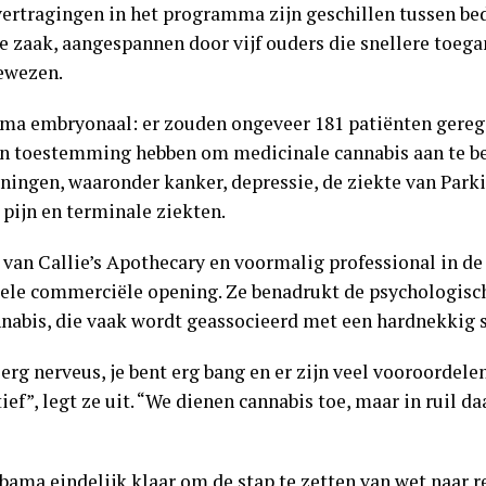
vertragingen in het programma zijn geschillen tussen be
e zaak, aangespannen door vijf ouders die snellere toeg
gewezen.
mma embryonaal: er zouden ongeveer 181 patiënten geregi
en toestemming hebben om medicinale cannabis aan te bev
ningen, waaronder kanker, depressie, de ziekte van Park
pijn en terminale ziekten.
 van Callie’s Apothecary en voormalig professional in de
ele commerciële opening. Ze benadrukt de psychologisch
nabis, die vaak wordt geassocieerd met een hardnekkig 
 erg nerveus, je bent erg bang en er zijn veel vooroordele
ef”, legt ze uit. “We dienen cannabis toe, maar in ruil d
abama eindelijk klaar om de stap te zetten van wet naar re