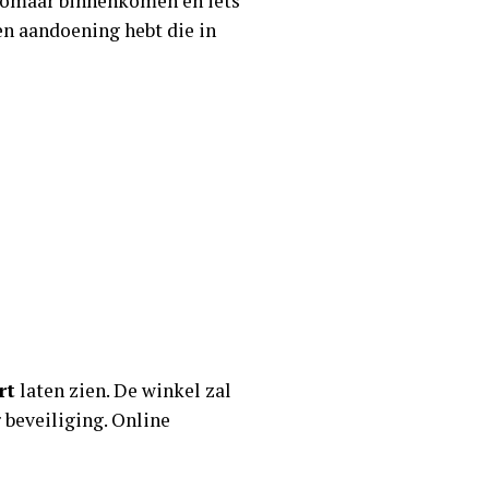
t zomaar binnenkomen en iets
en aandoening hebt die in
rt
laten zien. De winkel zal
beveiliging. Online