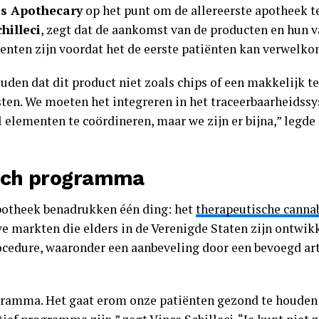
’s Apothecary
op het punt om de allereerste apotheek t
hilleci
, zegt dat de aankomst van de producten en hun v
enten zijn voordat het de eerste patiënten kan verwelk
en dat dit product niet zoals chips of een makkelijk te 
sten. We moeten het integreren in het traceerbaarheidss
l elementen te coördineren, maar we zijn er bijna,” legde 
isch programma
potheek benadrukken één ding: het
therapeutische cann
ieve markten die elders in de Verenigde Staten zijn ontwik
ocedure, waaronder een aanbeveling door een bevoegd art
gramma. Het gaat erom onze patiënten gezond te houden 