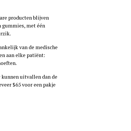
re producten blijven
 en gummies, met één
rzik.
hankelijk van de medische
en aan elke patiënt:
hoeften.
r kunnen uitvallen dan de
eveer $65 voor een pakje