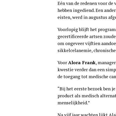
Eén van de redenen voor de 
hebben ingediend. Een ander
eisten, werd in augustus af
Voorlopig blijft het progra
gecertificeerde artsen zoud
om ongeveer vijftien aandoe
sikkelcelanemie, chronische 
Voor
Alora Frank
, manager
kwestie verder dan een simp
de toegang tot medische can
“Bij het eerste bezoek ben je
product als medisch alternati
menselijkheid.”
Na vijf jaar wachten lijkt Al