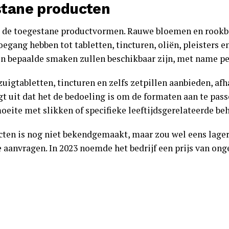
stane producten
 de toegestane productvormen. Rauwe bloemen en rookba
oegang hebben tot tabletten, tincturen, oliën, pleisters
en bepaalde smaken zullen beschikbaar zijn, met name pe
zuigtabletten, tincturen en zelfs zetpillen aanbieden, af
egt uit dat het de bedoeling is om de formaten aan te pass
eite met slikken of specifieke leeftijdsgerelateerde be
ucten is nog niet bekendgemaakt, maar zou wel eens lage
e aanvragen. In 2023 noemde het bedrijf een prijs van ong