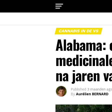
CANNABIS IN DE VS
Alabama: 
medicinal
na jaren v
Published
3 maanden ag
By
Aurélien BERNARD