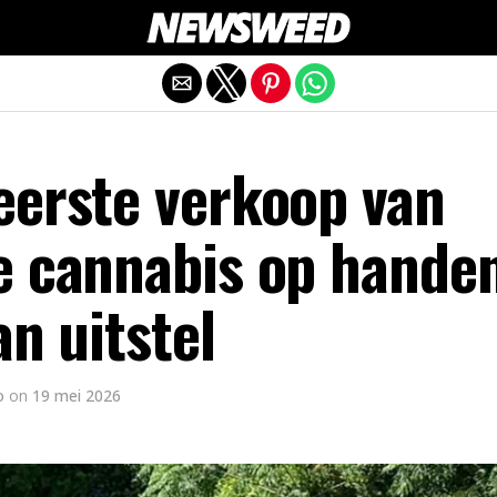
Mobiele versie afsluiten
eerste verkoop van
e cannabis op hande
an uitstel
o
on
19 mei 2026