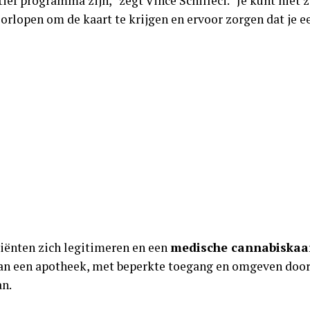
tief programma zijn,” zegt Vince Schilleci. “Je kunt nie
orlopen om de kaart te krijgen en ervoor zorgen dat je e
iënten zich legitimeren en een
medische cannabiskaa
an een apotheek, met beperkte toegang en omgeven door 
an.