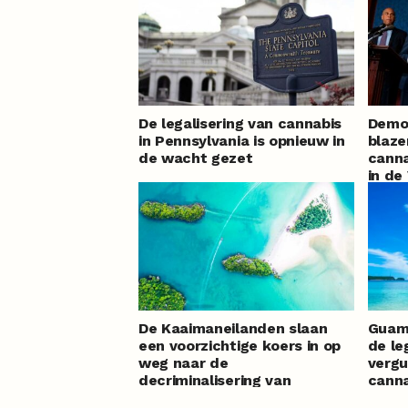
De legalisering van cannabis
Demo
in Pennsylvania is opnieuw in
blaze
de wacht gezet
canna
in de
legal
De Kaaimaneilanden slaan
Guam 
een voorzichtige koers in op
de le
weg naar de
vergu
decriminalisering van
canna
cannabis