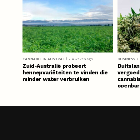
CANNABIS IN AUSTRALIË
4 weken ago
BUSINESS
Zuid-Australië probeert
Duitslan
hennepvariëteiten te vinden die
vergoed
minder water verbruiken
cannabi
openbar
ziektek