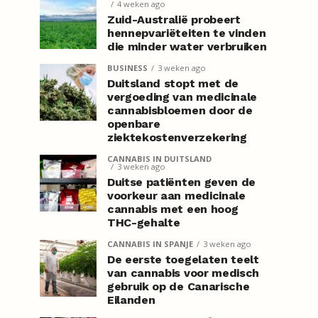
4 weken ago
Zuid-Australië probeert
hennepvariëteiten te vinden
die minder water verbruiken
BUSINESS
3 weken ago
Duitsland stopt met de
vergoeding van medicinale
cannabisbloemen door de
openbare
ziektekostenverzekering
CANNABIS IN DUITSLAND
3 weken ago
Duitse patiënten geven de
voorkeur aan medicinale
cannabis met een hoog
THC-gehalte
CANNABIS IN SPANJE
3 weken ago
De eerste toegelaten teelt
van cannabis voor medisch
gebruik op de Canarische
Eilanden