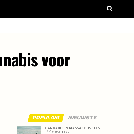
S
nnabis voor
POPULAIR
NIEUWSTE
CANNABIS IN MASSACHUSETTS
4 weken ago