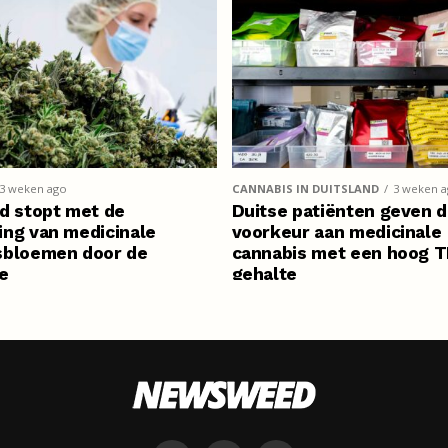
leven in
3 weken ago
CANNABIS IN DUITSLAND
3 weken 
d stopt met de
Duitse patiënten geven 
ing van medicinale
voorkeur aan medicinale
sbloemen door de
cannabis met een hoog 
e
gehalte
ostenverzekering