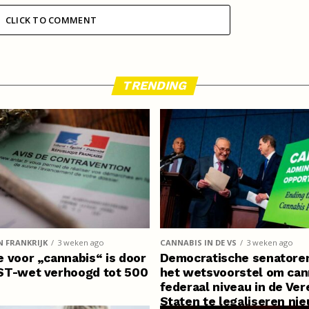
CLICK TO COMMENT
TRENDING
N FRANKRIJK
3 weken ago
CANNABIS IN DE VS
3 weken ago
 voor „cannabis“ is door
Democratische senatore
ST-wet verhoogd tot 500
het wetsvoorstel om can
federaal niveau in de Ve
Staten te legaliseren ni