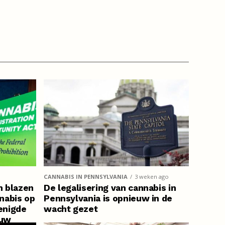
CANNABIS IN PENNSYLVANIA
3 weken ago
n blazen
De legalisering van cannabis in
nabis op
Pennsylvania is opnieuw in de
renigde
wacht gezet
euw