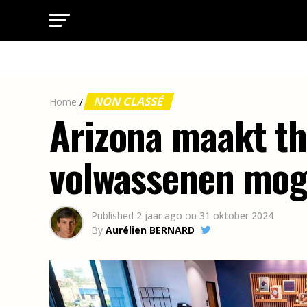
NON CLASSÉ
Home
/
Arizona maakt th
volwassenen mog
Published
2 jaar ago
on
31 oktober 2024
By
Aurélien BERNARD