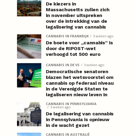
De kiezers in
Massachusetts zullen zich
in november uitspreken
over de intrekking van de
legalisering van cannabis
CANNABIS IN FRANKRIJK
3 weken ago
De boete voor „cannabis“ is
door de RIPOST-wet
verhoogd tot 500 euro
CANNABIS IN DE VS
3 weken ago
Democratische senatoren
blazen het wetsvoorstel om
cannabis op federaal niveau
in de Verenigde Staten te
legaliseren nieuw leven in
CANNABIS IN PENNSYLVANIA
3 weken ago
De legalisering van cannabis
in Pennsylvania is opnieuw
in de wacht gezet
CANNABIS IN AUSTRALIË