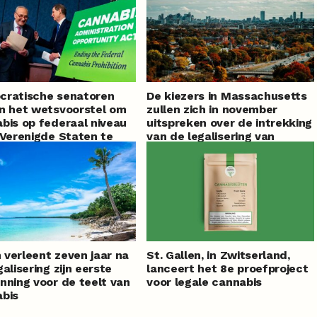
cratische senatoren
De kiezers in Massachusetts
n het wetsvoorstel om
zullen zich in november
bis op federaal niveau
uitspreken over de intrekking
 Verenigde Staten te
van de legalisering van
iseren nieuw leven in
cannabis
verleent zeven jaar na
St. Gallen, in Zwitserland,
galisering zijn eerste
lanceert het 8e proefproject
nning voor de teelt van
voor legale cannabis
bis