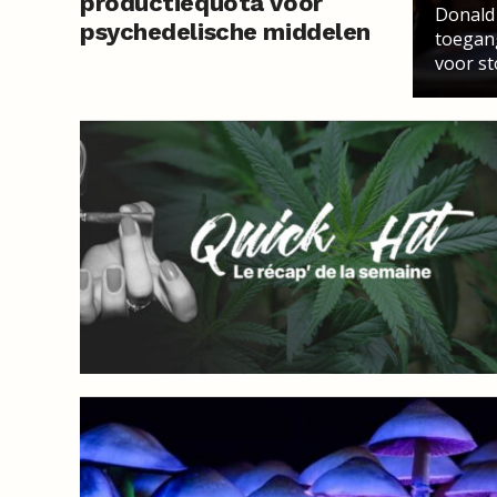
productiequota voor
Donald
psychedelische middelen
toegang
voor 2026
voor sto