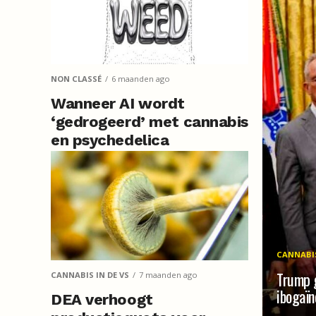
NON CLASSÉ
6 maanden ago
Wanneer AI wordt
‘gedrogeerd’ met cannabis
en psychedelica
CANNABIS
Trump g
CANNABIS IN DE VS
7 maanden ago
ibogaïn
DEA verhoogt