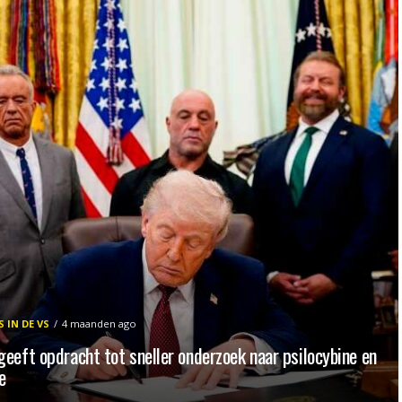
 IN DE VS
4 maanden ago
eeft opdracht tot sneller onderzoek naar psilocybine en
e