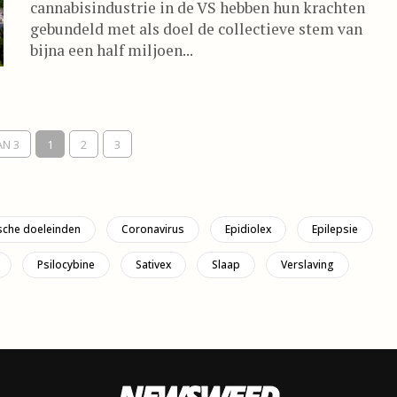
cannabisindustrie in de VS hebben hun krachten
gebundeld met als doel de collectieve stem van
bijna een half miljoen...
AN 3
1
2
3
sche doeleinden
Coronavirus
Epidiolex
Epilepsie
Psilocybine
Sativex
Slaap
Verslaving