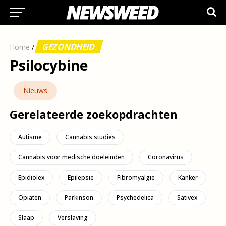
GEZONDHEID
Home
/
Psilocybine
Nieuws
Gerelateerde zoekopdrachten
Autisme
Cannabis studies
Cannabis voor medische doeleinden
Coronavirus
Epidiolex
Epilepsie
Fibromyalgie
Kanker
Opiaten
Parkinson
Psychedelica
Sativex
Slaap
Verslaving