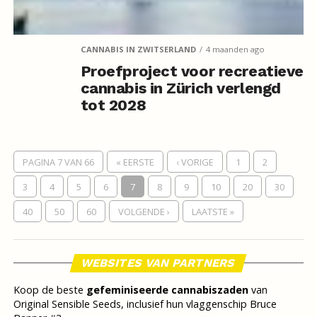
CANNABIS IN ZWITSERLAND
4 maanden ago
Proefproject voor recreatieve
cannabis in Zürich verlengd
tot 2028
PAGINA 7 VAN 66
« EERSTE
‹ VORIGE
1
2
3
4
5
6
7
8
9
10
20
30
40
50
60
VOLGENDE ›
LAATSTE »
WEBSITES VAN PARTNERS
Koop de beste
gefeminiseerde cannabiszaden
van
Original Sensible Seeds, inclusief hun vlaggenschip Bruce