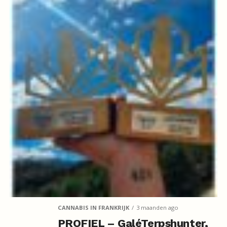
CANNABIS IN FRANKRIJK
3 maanden ago
PROFIEL – GaléTerpshunter,