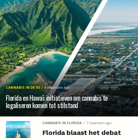
CANNABIS IN DE VS
6 maanden ago
Florida en Hawaï: initiatieven om cannabis te
legaliseren komen tot stilstand
CANNABIS IN FLORIDA
7 maanden ago
Florida blaast het debat