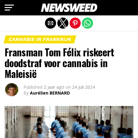
Mobiele versie afsluiten
CANNABIS IN FRANKRIJK
Fransman Tom Félix riskeert
doodstraf voor cannabis in
Maleisië
Published
2 jaar ago
on
24 juli 2024
By
Aurélien BERNARD