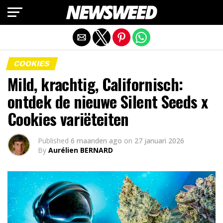
Mobiele versie afsluiten
COOKIES
Mild, krachtig, Californisch:
ontdek de nieuwe Silent Seeds x
Cookies variëteiten
Published
6 maanden ago
on
27 januari 2026
By
Aurélien BERNARD