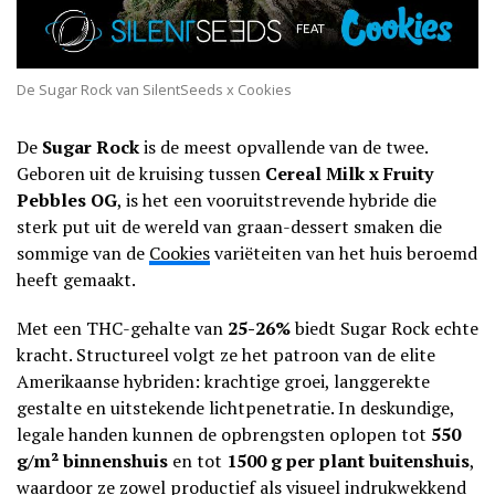
De Sugar Rock van SilentSeeds x Cookies
De
Sugar Rock
is de meest opvallende van de twee.
Geboren uit de kruising tussen
Cereal Milk x Fruity
Pebbles OG
, is het een vooruitstrevende hybride die
sterk put uit de wereld van graan-dessert smaken die
sommige van de
Cookies
variëteiten van het huis beroemd
heeft gemaakt.
Met een THC-gehalte van
25-26%
biedt Sugar Rock echte
kracht. Structureel volgt ze het patroon van de elite
Amerikaanse hybriden: krachtige groei, langgerekte
gestalte en uitstekende lichtpenetratie. In deskundige,
legale handen kunnen de opbrengsten oplopen tot
550
g/m² binnenshuis
en tot
1500 g per plant buitenshuis
,
waardoor ze zowel productief als visueel indrukwekkend