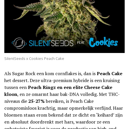
SilentSeeds x Cookies Peach Cake
Als Sugar Rock een kom cornflakes is, dan is
Peach Cake
het dessert. Deze ultra-premium hybride is een kruising
tussen een
Peach Ringz en een elite Cheese Cake
kloon
, en ze omarmt haar bak-DNA volledig. Met THC-
niveaus die
25-27%
bereiken, is Peach Cake
compromisloos krachtig, maar opmerkelijk verfijnd. Haar
bloemen staan erom bekend dat ze dicht en ‘keihard’ zijn
en absoluut doordrenkt met hars, waardoor ze een
onbetwiste favoriet is voor de productie van high-end