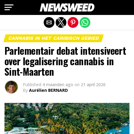
Mobiele versie afsluiten
CANNABIS IN HET CARIBISCH GEBIED
Parlementair debat intensiveert
over legalisering cannabis in
Sint-Maarten
Published
4 maanden ago
on
21 april 2026
By
Aurélien BERNARD