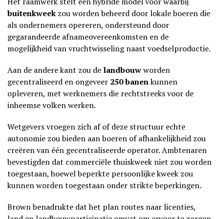
Het raamwerk stelt een hybride model voor waarbij
buitenkweek
zou worden beheerd door lokale boeren die
als ondernemers opereren, ondersteund door
gegarandeerde afnameovereenkomsten en de
mogelijkheid van vruchtwisseling naast voedselproductie.
Aan de andere kant zou de
landbouw
worden
gecentraliseerd en ongeveer
250 banen
kunnen
opleveren, met werknemers die rechtstreeks voor de
inheemse volken werken.
Wetgevers vroegen zich af of deze structuur echte
autonomie zou bieden aan boeren of afhankelijkheid zou
creëren van één gecentraliseerde operator. Ambtenaren
bevestigden dat commerciële thuiskweek niet zou worden
toegestaan, hoewel beperkte persoonlijke kweek zou
kunnen worden toegestaan onder strikte beperkingen.
Brown benadrukte dat het plan routes naar licenties,
land en landbouwparticipatie omvat om ervoor te zorgen