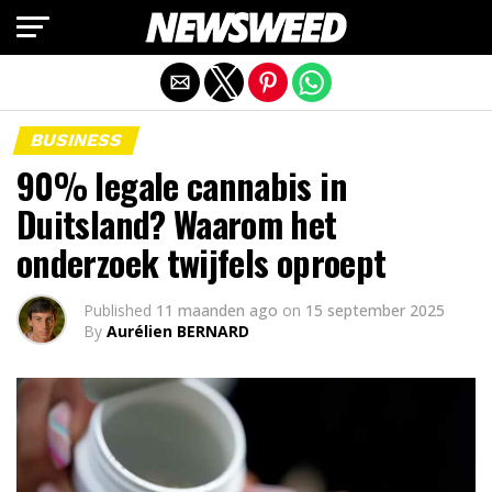
Mobiele versie afsluiten
BUSINESS
90% legale cannabis in
Duitsland? Waarom het
onderzoek twijfels oproept
Published
11 maanden ago
on
15 september 2025
By
Aurélien BERNARD