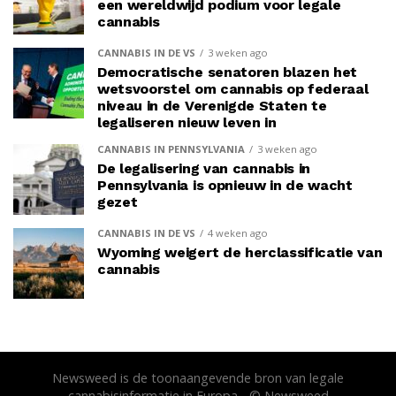
een wereldwijd podium voor legale
cannabis
CANNABIS IN DE VS
3 weken ago
Democratische senatoren blazen het
wetsvoorstel om cannabis op federaal
niveau in de Verenigde Staten te
legaliseren nieuw leven in
CANNABIS IN PENNSYLVANIA
3 weken ago
De legalisering van cannabis in
Pennsylvania is opnieuw in de wacht
gezet
CANNABIS IN DE VS
4 weken ago
Wyoming weigert de herclassificatie van
cannabis
Newsweed is de toonaangevende bron van legale
cannabisinformatie in Europa - © Newsweed