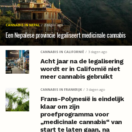
CANNABIS IN NEPAL
2 dagen ago
Een Nepalese provincie legaliseert medicinale cannabis
CANNABIS IN CALIFORNIË
3 dagen ago
Acht jaar na de legalisering
wordt er in Californië niet
meer cannabis gebruikt
CANNABIS IN FRANKRIJK
3 dagen ago
Frans-Polynesië is eindelijk
klaar om zijn
proefprogramma voor
„medicinale cannabis“ van
start te laten gaan, na