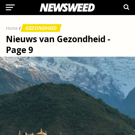
GEZONDHEID
Home
/
Nieuws van Gezondheid -
Page 9