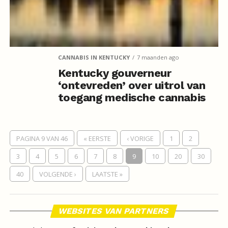
CANNABIS IN KENTUCKY
7 maanden ago
Kentucky gouverneur
‘ontevreden’ over uitrol van
toegang medische cannabis
PAGINA 9 VAN 46
« EERSTE
‹ VORIGE
1
2
3
4
5
6
7
8
9
10
20
30
40
VOLGENDE ›
LAATSTE »
WEBSITES VAN PARTNERS