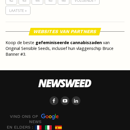
42
43
44
45
46
VOLGENDE ›
LAATSTE »
WEBSITES VAN PARTNERS
Koop de beste
gefeminiseerde cannabiszaden
van
Original Sensible Seeds, inclusief hun vlaggenschip Bruce
Banner #3.
VIND ONS OP
NEWS
EN ELDERS :