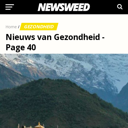
GEZONDHEID
Home
/
Nieuws van Gezondheid -
Page 40