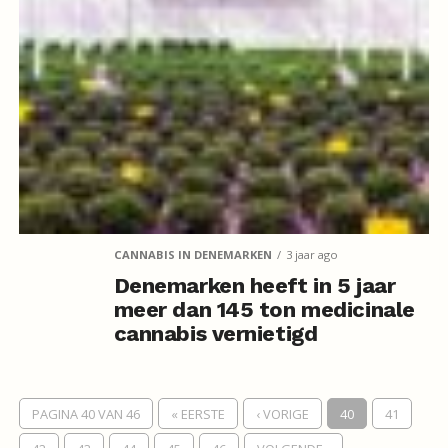
CANNABIS IN DENEMARKEN
3 jaar ago
Denemarken heeft in 5 jaar
meer dan 145 ton medicinale
cannabis vernietigd
PAGINA 40 VAN 46
« EERSTE
‹ VORIGE
40
41