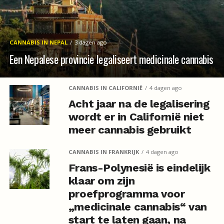
CANNABIS IN NEPAL
3 dagen ago
Een Nepalese provincie legaliseert medicinale cannabis
CANNABIS IN CALIFORNIË
4 dagen ago
Acht jaar na de legalisering
wordt er in Californië niet
meer cannabis gebruikt
CANNABIS IN FRANKRIJK
4 dagen ago
Frans-Polynesië is eindelijk
klaar om zijn
proefprogramma voor
„medicinale cannabis“ van
start te laten gaan, na