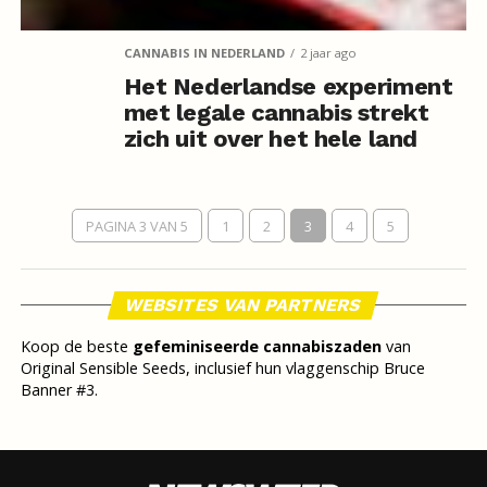
CANNABIS IN NEDERLAND
2 jaar ago
Het Nederlandse experiment
met legale cannabis strekt
zich uit over het hele land
PAGINA 3 VAN 5
1
2
3
4
5
WEBSITES VAN PARTNERS
Koop de beste
gefeminiseerde cannabiszaden
van
Original Sensible Seeds, inclusief hun vlaggenschip Bruce
Banner #3.