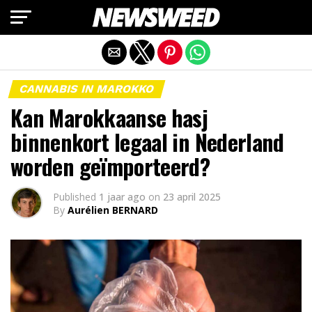
Mobiele versie afsluiten
CANNABIS IN MAROKKO
Kan Marokkaanse hasj
binnenkort legaal in Nederland
worden geïmporteerd?
Published
1 jaar ago
on
23 april 2025
By
Aurélien BERNARD