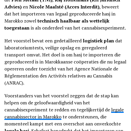
Advies)
en
Nicole Maalsté (Acces Interdit)
, beweert
dat het importeren van legaal geproduceerde hasj in
Marokko zowel
technisch haalbaar als wettelijk
toegestaan
is als onderdeel van het cannabisexperiment.
Het voorstel bevat een gedetailleerd
logistiek plan
dat
laboratoriumtests, veilige opslag en gereguleerd
transport omvat. Het doel is om hasj te importeren die
geproduceerd is in Marokkaanse coöperaties die nu legaal
opereren onder toezicht van het Agence Nationale de
Réglementation des Activités relatives au Cannabis
(ANRAC).
Voorstanders van het voorstel zeggen dat de stap kan
helpen om de geloofwaardigheid van het
cannabisexperiment te redden en tegelijkertijd de
legale
cannabissector in Marokko
te ondersteunen, die
momenteel kampt met een overschot aan onverkochte
legale hasj
. Schafrat benadrukt dat het importeren van