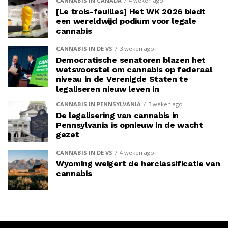
CANNABIS IN CANADA
4 weken ago
[Le trois-feuilles] Het WK 2026 biedt
een wereldwijd podium voor legale
cannabis
CANNABIS IN DE VS
3 weken ago
Democratische senatoren blazen het
wetsvoorstel om cannabis op federaal
niveau in de Verenigde Staten te
legaliseren nieuw leven in
CANNABIS IN PENNSYLVANIA
3 weken ago
De legalisering van cannabis in
Pennsylvania is opnieuw in de wacht
gezet
CANNABIS IN DE VS
4 weken ago
Wyoming weigert de herclassificatie van
cannabis