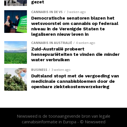
gezet
CANNABIS IN DE VS
3 weken ago
Democratische senatoren blazen het
wetsvoorstel om cannabis op federaal
niveau in de Verenigde Staten te
legaliseren nieuw leven in
CANNABIS IN AUSTRALIË
4 weken ago
Zuid-Australië probeert
hennepvariëteiten te vinden die minder
water verbruiken
BUSINESS
3 weken ago
Duitsland stopt met de vergoeding van
medicinale cannabisbloemen door de
openbare ziektekostenverzekering
Newsweed is de toonaangevende bron van legale
cannabisinformatie in Europa - © Newsweed