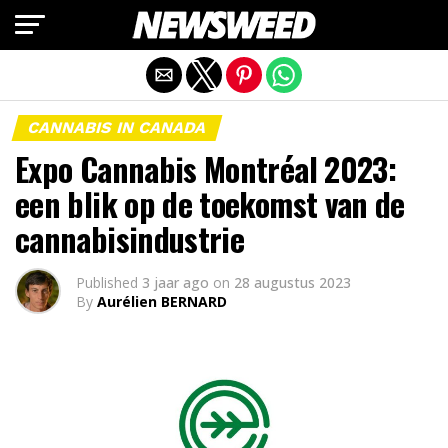
Mobiele versie afsluiten
CANNABIS IN CANADA
Expo Cannabis Montréal 2023:
een blik op de toekomst van de
cannabisindustrie
Published
3 jaar ago
on
28 augustus 2023
By
Aurélien BERNARD