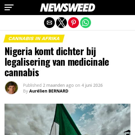
Mobiele versie afsluiten
CANNABIS IN AFRIKA
Nigeria komt dichter bij
legalisering van medicinale
cannabis
Published
2 maanden ago
on
4 juni 2026
By
Aurélien BERNARD