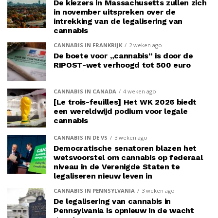
De kiezers in Massachusetts zullen zich
in november uitspreken over de
intrekking van de legalisering van
cannabis
CANNABIS IN FRANKRIJK
2 weken ago
De boete voor „cannabis“ is door de
RIPOST-wet verhoogd tot 500 euro
CANNABIS IN CANADA
4 weken ago
[Le trois-feuilles] Het WK 2026 biedt
een wereldwijd podium voor legale
cannabis
CANNABIS IN DE VS
3 weken ago
Democratische senatoren blazen het
wetsvoorstel om cannabis op federaal
niveau in de Verenigde Staten te
legaliseren nieuw leven in
CANNABIS IN PENNSYLVANIA
3 weken ago
De legalisering van cannabis in
Pennsylvania is opnieuw in de wacht