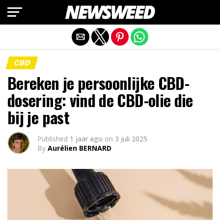
Mobiele versie afsluiten
CBD
Bereken je persoonlijke CBD-
dosering: vind de CBD-olie die
bij je past
Published
1 jaar ago
on
3 juli 2025
By
Aurélien BERNARD