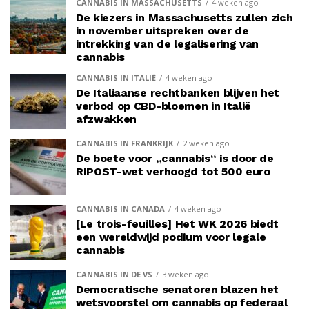
CANNABIS IN MASSACHUSETTS
4 weken ago
De kiezers in Massachusetts zullen zich
in november uitspreken over de
intrekking van de legalisering van
cannabis
CANNABIS IN ITALIË
4 weken ago
De Italiaanse rechtbanken blijven het
verbod op CBD-bloemen in Italië
afzwakken
CANNABIS IN FRANKRIJK
2 weken ago
De boete voor „cannabis“ is door de
RIPOST-wet verhoogd tot 500 euro
CANNABIS IN CANADA
4 weken ago
[Le trois-feuilles] Het WK 2026 biedt
een wereldwijd podium voor legale
cannabis
CANNABIS IN DE VS
3 weken ago
Democratische senatoren blazen het
wetsvoorstel om cannabis op federaal