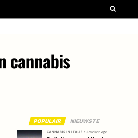
S
in cannabis
POPULAIR
NIEUWSTE
CANNABIS IN ITALIË
4 weken ago