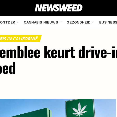
ONTDEK
CANNABIS NIEUWS
GEZONDHEID
BUSINES
IS IN CALIFORNIË
semblee keurt drive-
oed