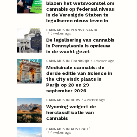
blazen het wetsvoorstel om
cannabis op federaal niveau
in de Verenigde Staten te
legaliseren nieuw leven in
CANNABIS IN PENNSYLVANIA
3 weken ago
De legalisering van cannabis
in Pennsylvania is opnieuw
in de wacht gezet
CANNABIS IN FRANKRIJK
4 weken ago
Medicinale cannabis: de
derde editie van Science in
the City vindt plaats in
Parijs op 28 en 29
september 2026
CANNABIS IN DE VS
4 weken ago
Wyoming weigert de
herclassificatie van
cannabis
CANNABIS IN AUSTRALIË
4 weken ago