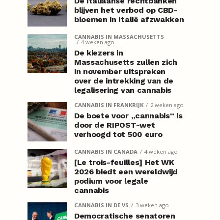
De Italiaanse rechtbanken
blijven het verbod op CBD-
bloemen in Italië afzwakken
CANNABIS IN MASSACHUSETTS
4 weken ago
De kiezers in
Massachusetts zullen zich
in november uitspreken
over de intrekking van de
legalisering van cannabis
CANNABIS IN FRANKRIJK
2 weken ago
De boete voor „cannabis“ is
door de RIPOST-wet
verhoogd tot 500 euro
CANNABIS IN CANADA
4 weken ago
[Le trois-feuilles] Het WK
2026 biedt een wereldwijd
podium voor legale
cannabis
CANNABIS IN DE VS
3 weken ago
Democratische senatoren