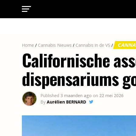
CANNAB
Home
/
Cannabis Nieuws
/
Cannabis in de VS
/
Californische as
dispensariums g
Published
3 maanden ago
on
22 mei 2026
By
Aurélien BERNARD