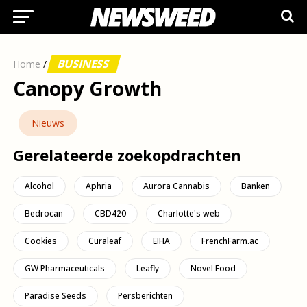
BUSINESS
Home
/
Canopy Growth
Nieuws
Gerelateerde zoekopdrachten
Alcohol
Aphria
Aurora Cannabis
Banken
Bedrocan
CBD420
Charlotte's web
Cookies
Curaleaf
EIHA
FrenchFarm.ac
GW Pharmaceuticals
Leafly
Novel Food
Paradise Seeds
Persberichten