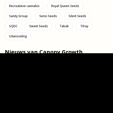
Recreatieve cannabis
Royal Queen Seeds
Sanity Group
Sensi Seeds
Silent Seeds
SQDC
Sweet Seeds
Tabak
Tilray
Uitwisseling
Nieuws van Canopy Growth