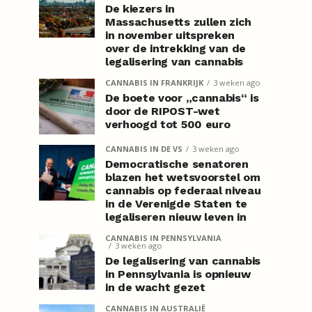
De kiezers in
Massachusetts zullen zich
in november uitspreken
over de intrekking van de
legalisering van cannabis
CANNABIS IN FRANKRIJK
3 weken ago
De boete voor „cannabis“ is
door de RIPOST-wet
verhoogd tot 500 euro
CANNABIS IN DE VS
3 weken ago
Democratische senatoren
blazen het wetsvoorstel om
cannabis op federaal niveau
in de Verenigde Staten te
legaliseren nieuw leven in
CANNABIS IN PENNSYLVANIA
3 weken ago
De legalisering van cannabis
in Pennsylvania is opnieuw
in de wacht gezet
CANNABIS IN AUSTRALIË