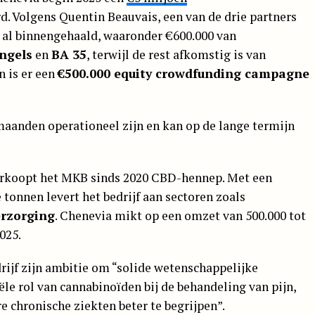
d. Volgens Quentin Beauvais, een van de drie partners
n al binnengehaald, waaronder €600.000 van
ngels
en
BA 35
, terwijl de rest afkomstig is van
n is er een
€500.000 equity crowdfunding campagne
.
maanden operationeel zijn en kan op de lange termijn
erkoopt het MKB sinds 2020 CBD-hennep. Met een
 tonnen levert het bedrijf aan sectoren zoals
erzorging
. Chenevia mikt op een omzet van 500.000 tot
025.
rijf zijn ambitie om “solide wetenschappelijke
le rol van cannabinoïden bij de behandeling van pijn,
 chronische ziekten beter te begrijpen”.