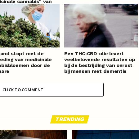
cinale cannabis“ van
 te laten gaan, na
enlange vertraging
land stopt met de
Een THC:CBD-olie levert
eding van medicinale
veelbelovende resultaten op
abisbloemen door de
bij de bestrijding van onrust
bare
bij mensen met dementie
ekostenverzekering
CLICK TO COMMENT
TRENDING