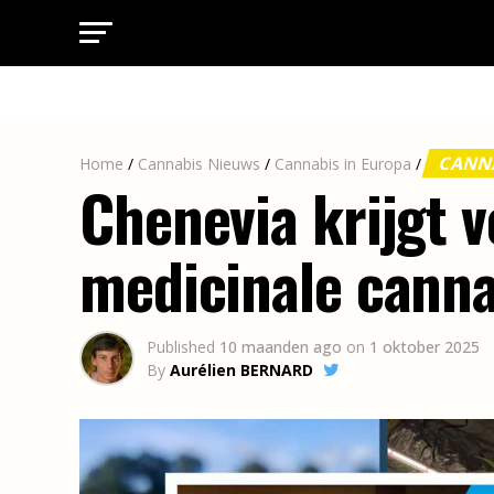
CANNA
Home
/
Cannabis Nieuws
/
Cannabis in Europa
/
Chenevia krijgt 
medicinale canna
Published
10 maanden ago
on
1 oktober 2025
By
Aurélien BERNARD