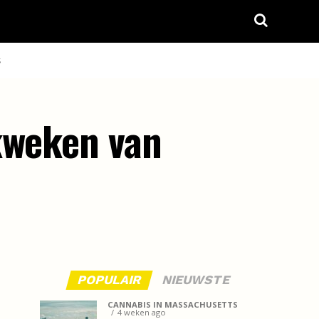
S
kweken van
POPULAIR
NIEUWSTE
CANNABIS IN MASSACHUSETTS
4 weken ago