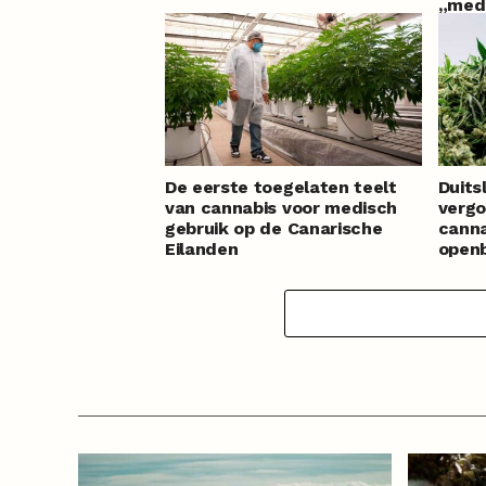
„medi
start
maand
De eerste toegelaten teelt
Duits
van cannabis voor medisch
vergo
gebruik op de Canarische
cann
Eilanden
open
ziekt