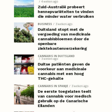
4 weken ago
Zuid-Australië probeert
hennepvariëteiten te vinden
die minder water verbruiken
BUSINESS
3 weken ago
Duitsland stopt met de
vergoeding van medicinale
cannabisbloemen door de
openbare
ziektekostenverzekering
CANNABIS IN DUITSLAND
3 weken ago
Duitse patiënten geven de
voorkeur aan medicinale
cannabis met een hoog
THC-gehalte
CANNABIS IN SPANJE
3 weken ago
De eerste toegelaten teelt
van cannabis voor medisch
gebruik op de Canarische
Eilanden