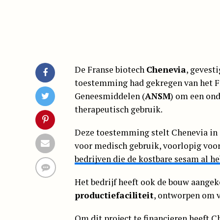
De Franse biotech
Chenevia
, gevest
toestemming had gekregen van het Fr
Geneesmiddelen (
ANSM
) om een on
therapeutisch gebruik.
Deze toestemming stelt Chenevia in 
voor medisch gebruik, voorlopig voo
bedrijven die de kostbare sesam al h
Het bedrijf heeft ook de bouw aange
productiefaciliteit
, ontworpen om 
Om dit project te financieren heeft 