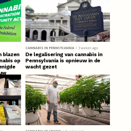
CANNABIS IN PENNSYLVANIA
3 weken ago
n blazen
De legalisering van cannabis in
nabis op
Pennsylvania is opnieuw in de
renigde
wacht gezet
euw