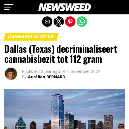
Mobiele versie afsluiten
CANNABIS IN DE VS
Dallas (Texas) decriminaliseert
cannabisbezit tot 112 gram
Published
2 jaar ago
on
6 november 2024
By
Aurélien BERNARD