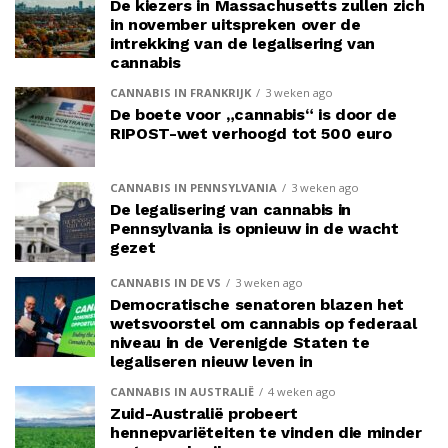
De kiezers in Massachusetts zullen zich
in november uitspreken over de
intrekking van de legalisering van
cannabis
CANNABIS IN FRANKRIJK
3 weken ago
De boete voor „cannabis“ is door de
RIPOST-wet verhoogd tot 500 euro
CANNABIS IN PENNSYLVANIA
3 weken ago
De legalisering van cannabis in
Pennsylvania is opnieuw in de wacht
gezet
CANNABIS IN DE VS
3 weken ago
Democratische senatoren blazen het
wetsvoorstel om cannabis op federaal
niveau in de Verenigde Staten te
legaliseren nieuw leven in
CANNABIS IN AUSTRALIË
4 weken ago
Zuid-Australië probeert
hennepvariëteiten te vinden die minder