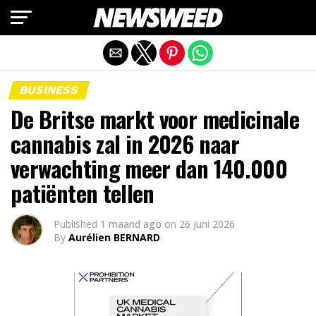
Mobiele versie afsluiten
BUSINESS
De Britse markt voor medicinale
cannabis zal in 2026 naar
verwachting meer dan 140.000
patiënten tellen
Published
1 maand ago
on
26 juni 2026
By
Aurélien BERNARD