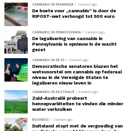
CANNABIS IN FRANKRIJK
3 weken ago
De boete voor „cannabis“ is door de
RIPOST-wet verhoogd tot 500 euro
CANNABIS IN PENNSYLVANIA
3 weken ago
De legalisering van cannabis in
Pennsylvania is opnieuw in de wacht
gezet
CANNABIS IN DE VS
3 weken ago
Democratische senatoren blazen het
wetsvoorstel om cannabis op federaal
niveau in de Verenigde Staten te
legaliseren nieuw leven in
CANNABIS IN AUSTRALIË
4 weken ago
Zuid-Australië probeert
hennepvariëteiten te vinden die minder
water verbruiken
BUSINESS
3 weken ago
Duitsland stopt met de vergoeding van