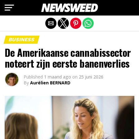
Mobiele versie afsluiten
BUSINESS
De Amerikaanse cannabissector
noteert zijn eerste banenverlies
Published
1 maand ago
on
25 juni 2026
By
Aurélien BERNARD