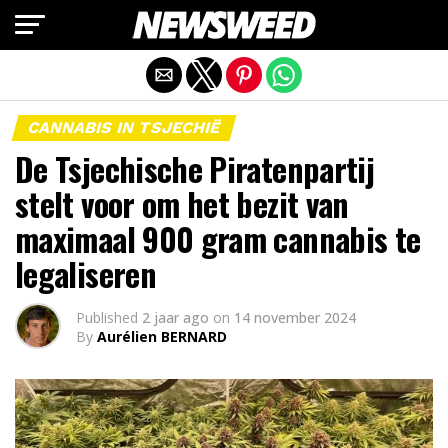
Mobiele versie afsluiten
CANNABIS IN TSJECHIË
De Tsjechische Piratenpartij
stelt voor om het bezit van
maximaal 900 gram cannabis te
legaliseren
Published
2 jaar ago
on
14 november 2024
By
Aurélien BERNARD