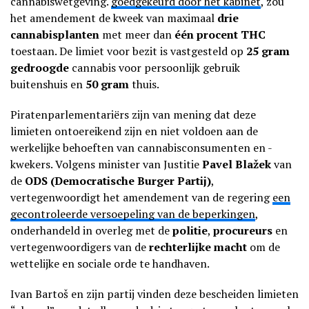
cannabiswetgeving.
goedgekeurd door het kabinet
, zou
het amendement de kweek van maximaal
drie
cannabisplanten
met meer dan
één procent THC
toestaan. De limiet voor bezit is vastgesteld op
25 gram
gedroogde
cannabis voor persoonlijk gebruik
buitenshuis en
50 gram
thuis.
Piratenparlementariërs zijn van mening dat deze
limieten ontoereikend zijn en niet voldoen aan de
werkelijke behoeften van cannabisconsumenten en -
kwekers. Volgens minister van Justitie
Pavel Blažek
van
de
ODS (Democratische Burger Partij)
,
vertegenwoordigt het amendement van de regering
een
gecontroleerde versoepeling van de beperkingen
,
onderhandeld in overleg met de
politie
,
procureurs
en
vertegenwoordigers van de
rechterlijke macht
om de
wettelijke en sociale orde te handhaven.
Ivan Bartoš en zijn partij vinden deze bescheiden limieten