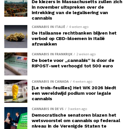
De kiezers in Massachusetts zullen zich
in november uitspreken over de
intrekking van de legalisering van
cannabis
CANNABIS IN ITALIË
4 weken ago
De Italiaanse rechtbanken blijven het
verbod op CBD-bloemen in Italië
afzwakken
CANNABIS IN FRANKRIJK
2 weken ago
De boete voor „cannabis“ is door de
RIPOST-wet verhoogd tot 500 euro
CANNABIS IN CANADA
4 weken ago
[Le trois-feuilles] Het WK 2026 biedt
een wereldwijd podium voor legale
cannabis
CANNABIS IN DE VS
3 weken ago
Democratische senatoren blazen het
wetsvoorstel om cannabis op federaal
niveau in de Verenigde Staten te