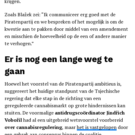
krijgen.
Zoals Blažek zei: “Ik communiceer erg goed met de
Piratenpartij en we bespreken of het mogelijk is om de
kwestie aan te pakken door middel van een amendement
en misschien de hoeveelheid op de een of andere manier
te verhogen.”
Er is nog een lange weg te
gaan
Hoewel het voorstel van de Piratenpartij ambitieus is,
suggereert het huidige standpunt van de Tsjechische
regering dat elke stap in de richting van een
gereguleerde cannabismarkt op grote hindernissen kan
stuiten. De voormalige
antidrugscoördinator
Jindřich
Vobořil
had al een uitgebreid wetsvoorstel voorbereid
over cannabisregulering
, maar
het is vastgelopen
door
een gebrek aan consensus binnen de coalitie.