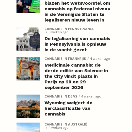
blazen het wetsvoorstel om
cannabis op federaal niveau
in de Verenigde Staten te
legaliseren nieuw leven in
CANNABIS IN PENNSYLVANIA
3 weken ago
De legalisering van cannabis
in Pennsylvania is opnieuw
in de wacht gezet
CANNABIS IN FRANKRIJK
4 weken ago
Medicinale cannabis: de
derde editie van Science in
the City vindt plaats in
Parijs op 28 en 29
september 2026
CANNABIS IN DE VS
4 weken ago
Wyoming weigert de
herclassificatie van
cannabis
CANNABIS IN AUSTRALIË
4 weken ago