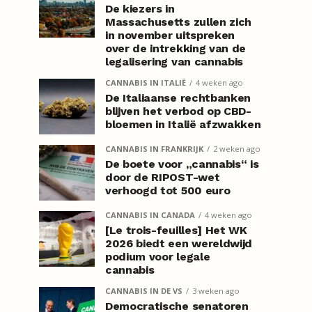
De kiezers in
Massachusetts zullen zich
in november uitspreken
over de intrekking van de
legalisering van cannabis
CANNABIS IN ITALIË
4 weken ago
De Italiaanse rechtbanken
blijven het verbod op CBD-
bloemen in Italië afzwakken
CANNABIS IN FRANKRIJK
2 weken ago
De boete voor „cannabis“ is
door de RIPOST-wet
verhoogd tot 500 euro
CANNABIS IN CANADA
4 weken ago
[Le trois-feuilles] Het WK
2026 biedt een wereldwijd
podium voor legale
cannabis
CANNABIS IN DE VS
3 weken ago
Democratische senatoren