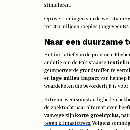
stimuleren.
Op overtredingen van de wet staan zw
tot 200 miljoen roepies (ongeveer €3.
Naar een duurzame t
Het initiatief van de provincie Khyb
ambitie om de Pakistaanse
textielin
geïmporteerde grondstoffen te vermi
en
lage milieu-impact
van hennep k
waardeketen die bevorderlijk is voor
Extreme weersomstandigheden hebben
de zoektocht naar alternatieven heef
vanwege zijn
korte groeicyclus
, na
tegen klimaatstress.
Volgens sommige