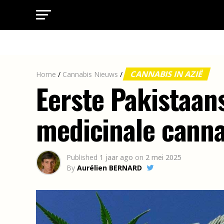
CANNABIS IN AZIË
Home
/
Cannabis Nieuws
/
Eerste Pakistaan
medicinale cann
Published
1 jaar ago
on
2 mei 2025
By
Aurélien BERNARD