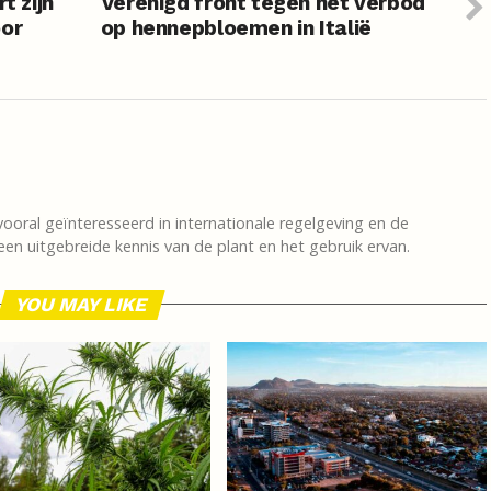
t zijn
Verenigd front tegen het verbod
oor
op hennepbloemen in Italië
vooral geïnteresseerd in internationale regelgeving en de
en uitgebreide kennis van de plant en het gebruik ervan.
YOU MAY LIKE