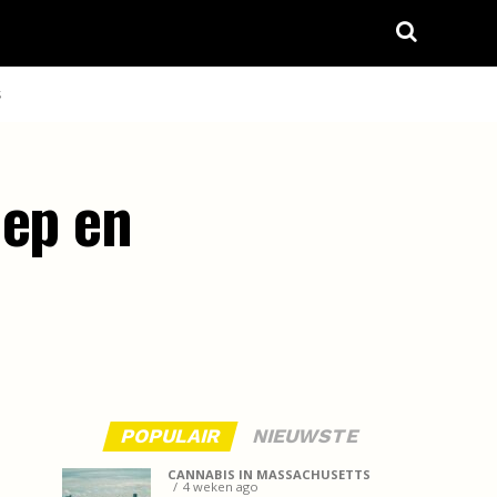
S
nep en
POPULAIR
NIEUWSTE
CANNABIS IN MASSACHUSETTS
4 weken ago