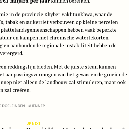
n
€1 miljard per jaar
kunnen bereiken.
omie in de provincie Khyber Pakhtunkhwa, waar de
s, tabak en suikerriet verbouwen op kleine percelen
e plattelandsgemeenschappen hebben vaak beperkte
tuur en kampen met chronische watertekorten.
g en aanhoudende regionale instabiliteit hebben de
verergerd.
n reddingslijn bieden. Met de juiste steun kunnen
 het aanpassingsvermogen van het gewas en de groeiende
ennep niet alleen de landbouw zal stimuleren, maar ook
 zal creëren.
E DOELEINDEN
HENNEP
UP NEXT