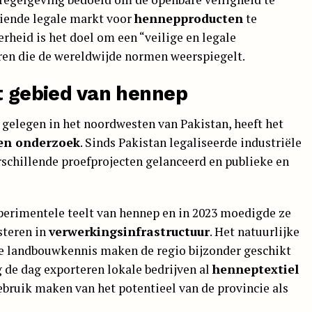
eiende legale markt voor
hennepproducten
te
rheid is het doel om een “veilige en legale
en die de wereldwijde normen weerspiegelt.
et gebied van hennep
, gelegen in het noordwesten van Pakistan, heeft het
en onderzoek
. Sinds Pakistan legaliseerde industriële
rschillende proefprojecten gelanceerd en publieke en
perimentele teelt van hennep en in 2023 moedigde ze
steren in
verwerkingsinfrastructuur
. Het natuurlijke
ele landbouwkennis maken de regio bijzonder geschikt
 de dag exporteren lokale bedrijven al
henneptextiel
gebruik maken van het potentieel van de provincie als