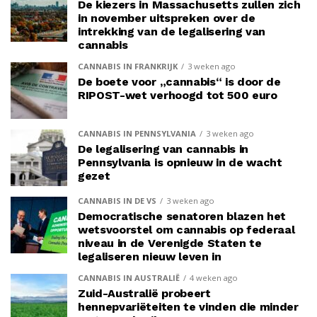
De kiezers in Massachusetts zullen zich
in november uitspreken over de
intrekking van de legalisering van
cannabis
CANNABIS IN FRANKRIJK
3 weken ago
De boete voor „cannabis“ is door de
RIPOST-wet verhoogd tot 500 euro
CANNABIS IN PENNSYLVANIA
3 weken ago
De legalisering van cannabis in
Pennsylvania is opnieuw in de wacht
gezet
CANNABIS IN DE VS
3 weken ago
Democratische senatoren blazen het
wetsvoorstel om cannabis op federaal
niveau in de Verenigde Staten te
legaliseren nieuw leven in
CANNABIS IN AUSTRALIË
4 weken ago
Zuid-Australië probeert
hennepvariëteiten te vinden die minder