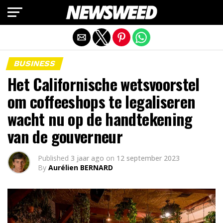
Mobiele versie afsluiten
BUSINESS
Het Californische wetsvoorstel
om coffeeshops te legaliseren
wacht nu op de handtekening
van de gouverneur
Published
3 jaar ago
on
12 september 2023
By
Aurélien BERNARD