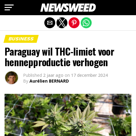
Mobiele versie afsluiten
BUSINESS
Paraguay wil THC-limiet voor
hennepproductie verhogen
Published
2 jaar ago
on
17 december 2024
By
Aurélien BERNARD