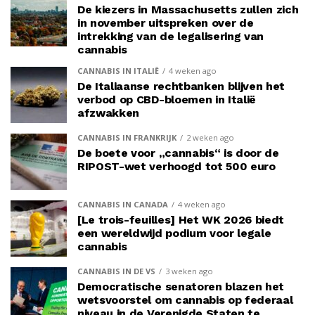
De kiezers in Massachusetts zullen zich
in november uitspreken over de
intrekking van de legalisering van
cannabis
CANNABIS IN ITALIË
4 weken ago
De Italiaanse rechtbanken blijven het
verbod op CBD-bloemen in Italië
afzwakken
CANNABIS IN FRANKRIJK
2 weken ago
De boete voor „cannabis“ is door de
RIPOST-wet verhoogd tot 500 euro
CANNABIS IN CANADA
4 weken ago
[Le trois-feuilles] Het WK 2026 biedt
een wereldwijd podium voor legale
cannabis
CANNABIS IN DE VS
3 weken ago
Democratische senatoren blazen het
wetsvoorstel om cannabis op federaal
niveau in de Verenigde Staten te