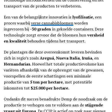
transport van de producten te verbeteren.
Een van de belangrijkste innovaties is
lyofilisatie
, een
proces waarbij
verse cannabisbloemen
worden
ingevroren bij
-30 graden
in gekoelde containers. Deze
technologie zorgt ervoor dat de bloemen hun
versheid
en kwaliteit
behouden tijdens het transport.
De plantages die deze overeenkomst leveren bevinden
zich in regio’s zoals
Areguá
,
Nueva Italia
,
Iruña
, en
Hernandarias
. Hoewel het totale productievolume kan
variëren afhankelijk van de opbrengst van de gewassen,
voorspellen de eerste schattingen een minimale
productie van
5 ton per hectare
, met potentiële
inkomsten tot
$25.000 per hectare
.
Ondanks dit succes benadrukte Demp de noodzaak om de
productie te verhogen om te voldoen aan de
stijgende
vraag
uit Europa
. De CCIP is actief op zoek naar nieuwe