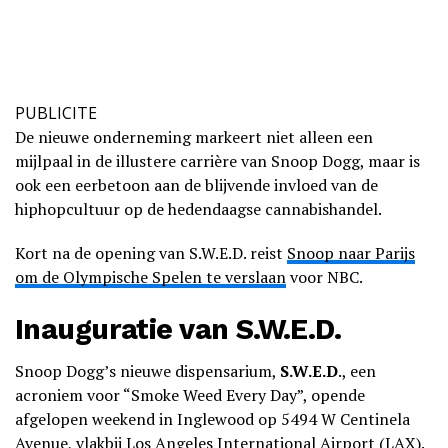
PUBLICITE
De nieuwe onderneming markeert niet alleen een
mijlpaal in de illustere carrière van Snoop Dogg, maar is
ook een eerbetoon aan de blijvende invloed van de
hiphopcultuur op de hedendaagse cannabishandel.
Kort na de opening van S.W.E.D. reist
Snoop naar Parijs
om de Olympische Spelen te verslaan
voor NBC.
Inauguratie van S.W.E.D.
Snoop Dogg’s nieuwe dispensarium,
S.W.E.D
., een
acroniem voor “Smoke Weed Every Day”, opende
afgelopen weekend in Inglewood op 5494 W Centinela
Avenue, vlakbij Los Angeles International Airport (LAX).