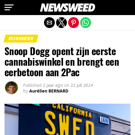
Mobiele versie afsluiten
BUSINESS
Snoop Dogg opent zijn eerste
cannabiswinkel en brengt een
eerbetoon aan 2Pac
Published
2 jaar ago
on
22 juli 2024
By
Aurélien BERNARD