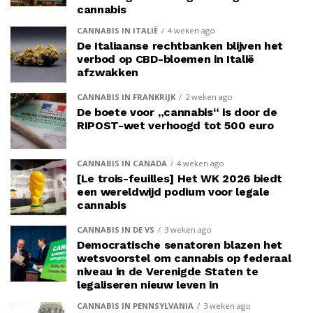
cannabis
CANNABIS IN ITALIË
4 weken ago
De Italiaanse rechtbanken blijven het
verbod op CBD-bloemen in Italië
afzwakken
CANNABIS IN FRANKRIJK
2 weken ago
De boete voor „cannabis“ is door de
RIPOST-wet verhoogd tot 500 euro
CANNABIS IN CANADA
4 weken ago
[Le trois-feuilles] Het WK 2026 biedt
een wereldwijd podium voor legale
cannabis
CANNABIS IN DE VS
3 weken ago
Democratische senatoren blazen het
wetsvoorstel om cannabis op federaal
niveau in de Verenigde Staten te
legaliseren nieuw leven in
CANNABIS IN PENNSYLVANIA
3 weken ago