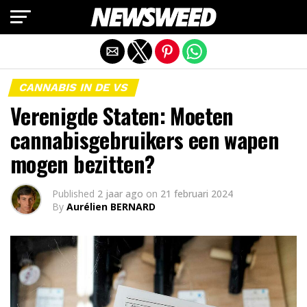
Mobiele versie afsluiten
CANNABIS IN DE VS
Verenigde Staten: Moeten
cannabisgebruikers een wapen
mogen bezitten?
Published
2 jaar ago
on
21 februari 2024
By
Aurélien BERNARD