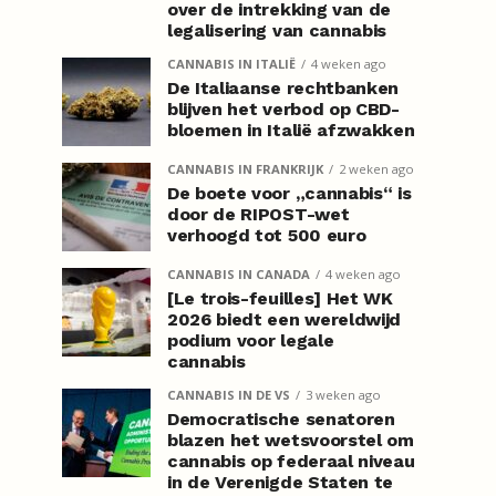
over de intrekking van de
legalisering van cannabis
CANNABIS IN ITALIË
4 weken ago
De Italiaanse rechtbanken
blijven het verbod op CBD-
bloemen in Italië afzwakken
CANNABIS IN FRANKRIJK
2 weken ago
De boete voor „cannabis“ is
door de RIPOST-wet
verhoogd tot 500 euro
CANNABIS IN CANADA
4 weken ago
[Le trois-feuilles] Het WK
2026 biedt een wereldwijd
podium voor legale
cannabis
CANNABIS IN DE VS
3 weken ago
Democratische senatoren
blazen het wetsvoorstel om
cannabis op federaal niveau
in de Verenigde Staten te