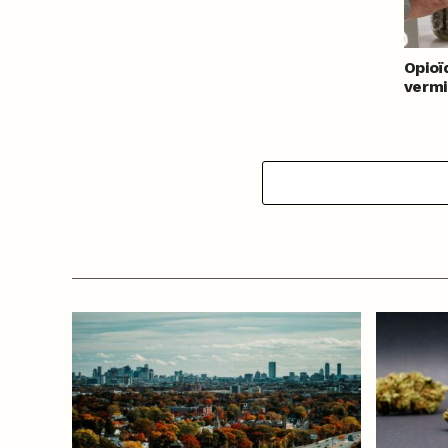
Opioï
vermi