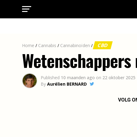
CBD
Home
/
Cannabis
/
Cannabinoïden
/
Wetenschappers 
Published
10 maanden ago
on
22 oktober 2025
By
Aurélien BERNARD
VOLG O