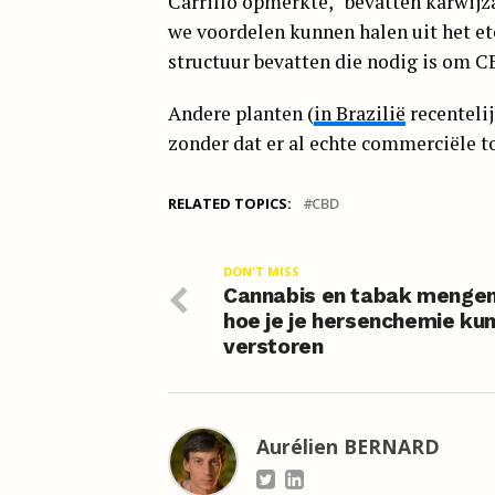
Carrillo opmerkte, “bevatten karwij
we voordelen kunnen halen uit het et
structuur bevatten die nodig is om 
Andere planten (
in Brazilië
recentelij
zonder dat er al echte commerciële t
RELATED TOPICS:
CBD
DON'T MISS
Cannabis en tabak mengen
hoe je je hersenchemie ku
verstoren
Aurélien BERNARD