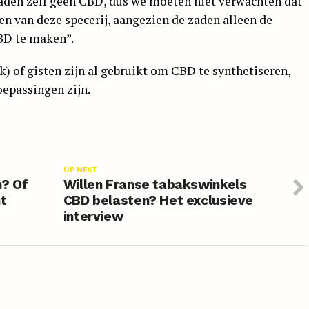
zaden zelf geen CBD, dus we moeten niet verwachten dat
en van deze specerij, aangezien de zaden alleen de
CBD te maken”.
k) of gisten zijn al gebruikt om CBD te synthetiseren,
oepassingen zijn.
UP NEXT
? Of
Willen Franse tabakswinkels
nt
CBD belasten? Het exclusieve
interview