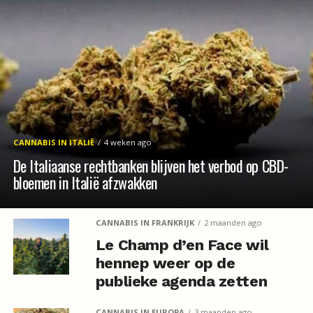
CANNABIS IN ITALIË
4 weken ago
De Italiaanse rechtbanken blijven het verbod op CBD-
bloemen in Italië afzwakken
CANNABIS IN FRANKRIJK
2 maanden ago
Le Champ d’en Face wil
hennep weer op de
publieke agenda zetten
CANNABIS IN EUROPA
3 maanden ago