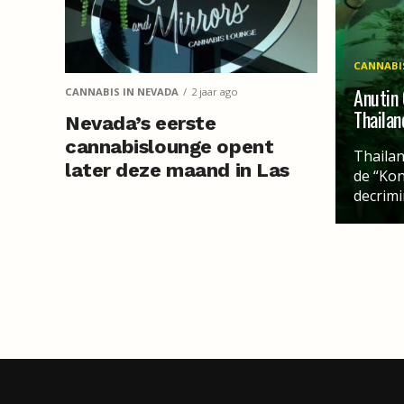
CANNABIS
Anutin 
CANNABIS IN NEVADA
2 jaar ago
Thailan
Nevada’s eerste
cannabislounge opent
Thailan
later deze maand in Las
de “Kon
Vegas
decrimin