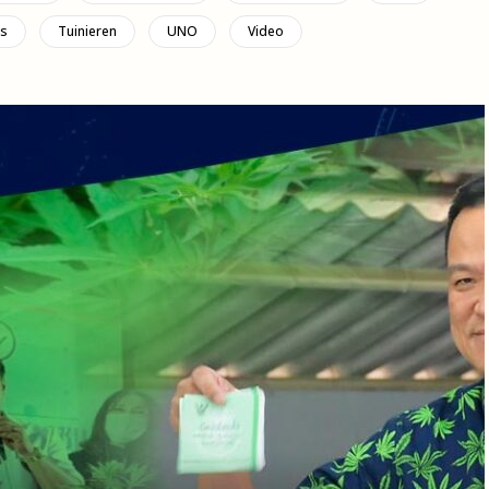
s
Tuinieren
UNO
Video