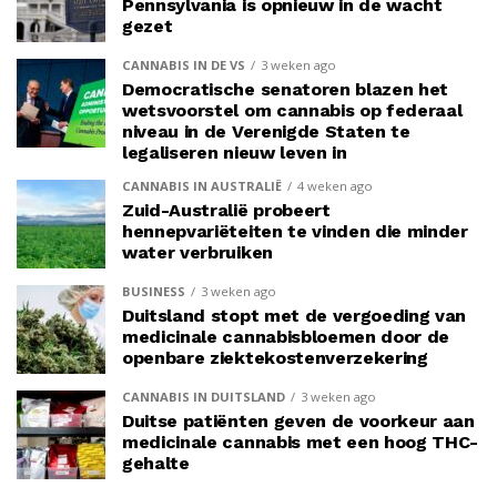
Pennsylvania is opnieuw in de wacht
gezet
CANNABIS IN DE VS
3 weken ago
Democratische senatoren blazen het
wetsvoorstel om cannabis op federaal
niveau in de Verenigde Staten te
legaliseren nieuw leven in
CANNABIS IN AUSTRALIË
4 weken ago
Zuid-Australië probeert
hennepvariëteiten te vinden die minder
water verbruiken
BUSINESS
3 weken ago
Duitsland stopt met de vergoeding van
medicinale cannabisbloemen door de
openbare ziektekostenverzekering
CANNABIS IN DUITSLAND
3 weken ago
Duitse patiënten geven de voorkeur aan
medicinale cannabis met een hoog THC-
gehalte