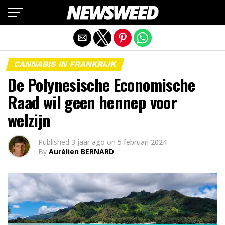
Mobiele versie afsluiten
CANNABIS IN FRANKRIJK
De Polynesische Economische
Raad wil geen hennep voor
welzijn
Published
3 jaar ago
on
5 februari 2024
By
Aurélien BERNARD