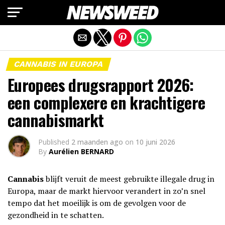
Mobiele versie afsluiten
CANNABIS IN EUROPA
Europees drugsrapport 2026:
een complexere en krachtigere
cannabismarkt
Published
2 maanden ago
on
10 juni 2026
By
Aurélien BERNARD
Cannabis
blijft veruit de meest gebruikte illegale drug in
Europa, maar de markt hiervoor verandert in zo’n snel
tempo dat het moeilijk is om de gevolgen voor de
gezondheid in te schatten.