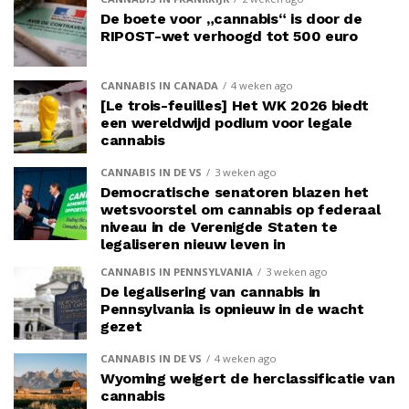
De boete voor „cannabis“ is door de
RIPOST-wet verhoogd tot 500 euro
CANNABIS IN CANADA
4 weken ago
[Le trois-feuilles] Het WK 2026 biedt
een wereldwijd podium voor legale
cannabis
CANNABIS IN DE VS
3 weken ago
Democratische senatoren blazen het
wetsvoorstel om cannabis op federaal
niveau in de Verenigde Staten te
legaliseren nieuw leven in
CANNABIS IN PENNSYLVANIA
3 weken ago
De legalisering van cannabis in
Pennsylvania is opnieuw in de wacht
gezet
CANNABIS IN DE VS
4 weken ago
Wyoming weigert de herclassificatie van
cannabis