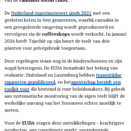
van de
cannabis social clubs
.
De
Nederland experimenteert sinds 2025
met een
gesloten keten in tien gemeenten, waarbij cannabis in
een gereguleerde omgeving wordt geproduceerd en
vervolgens via de
coffeeshops
wordt verkocht. In januari
2026 heeft Tsjechië op zijn beurt de teelt van drie
planten voor privégebruik toegestaan.
Deze regelingen staan nog in de kinderschoenen en zijn
nogal heterogeen. De EUDA benadrukt het belang van
evaluatie: Duitsland en Luxemburg hebben
tussentijdse
rapporten gepubliceerd
, en het
agentschap bereidt een
toolkit voor
die bestemd is voor beleidsmakers. Bij gebrek
aan systematische monitoring van de eigen teelt blijft de
werkelijke omvang van het fenomeen echter moeilijk te
meten.
Voor de
EUDA
vragen deze ontwikkelingen – krachtigere
producten, een complexere markt, veranderende