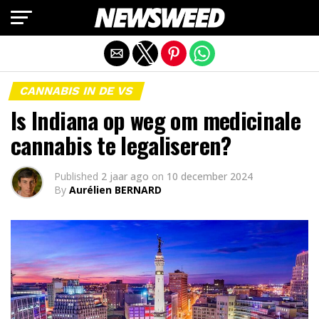
Mobiele versie afsluiten
CANNABIS IN DE VS
Is Indiana op weg om medicinale
cannabis te legaliseren?
Published
2 jaar ago
on
10 december 2024
By
Aurélien BERNARD