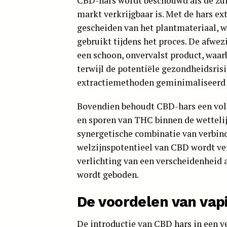
CBD-hars wordt beschouwd als de zui
markt verkrijgbaar is. Met de hars e
gescheiden van het plantmateriaal, 
gebruikt tijdens het proces. De afwez
een schoon, onvervalst product, waa
terwijl de potentiële gezondheidsris
extractiemethoden geminimaliseerd
Bovendien behoudt CBD-hars een voll
en sporen van THC binnen de wettelij
synergetische combinatie van verbind
welzijnspotentieel van CBD wordt ver
verlichting van een verscheidenheid
wordt geboden.
De voordelen van vap
De introductie van CBD hars in een 