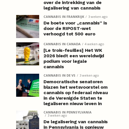
over de intrekking van de
legalisering van cannabis
CANNABIS IN FRANKRIJK
3 weken ago
De boete voor „cannabis“ is
door de RIPOST-wet
verhoogd tot 500 euro
CANNABIS IN CANADA
4 weken ago
[Le trois-feuilles] Het WK
2026 biedt een wereldwijd
podium voor legale
cannabis
CANNABIS IN DE VS
3 weken ago
Democratische senatoren
blazen het wetsvoorstel om
cannabis op federaal niveau
in de Verenigde Staten te
legaliseren nieuw leven in
CANNABIS IN PENNSYLVANIA
3 weken ago
De legalisering van cannabis
in Pennsylvania is opnieuw