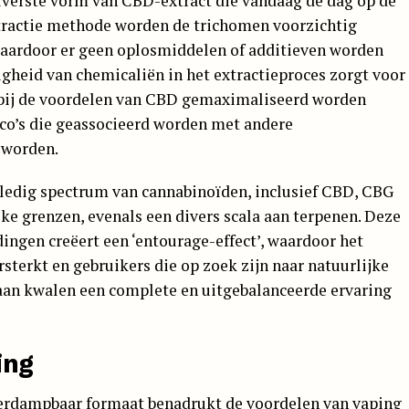
verste vorm van CBD-extract die vandaag de dag op de
xtractie methode worden de trichomen voorzichtig
waardoor er geen oplosmiddelen of additieven worden
igheid van chemicaliën in het extractieproces zorgt voor
rbij de voordelen van CBD gemaximaliseerd worden
ico’s die geassocieerd worden met andere
 worden.
edig spectrum van cannabinoïden, inclusief CBD, CBG
ke grenzen, evenals een divers scala aan terpenen. Deze
ingen creëert een ‘entourage-effect’, waardoor het
sterkt en gebruikers die op zoek zijn naar natuurlijke
 aan kwalen een complete en uitgebalanceerde ervaring
ing
verdampbaar formaat benadrukt de voordelen van vaping