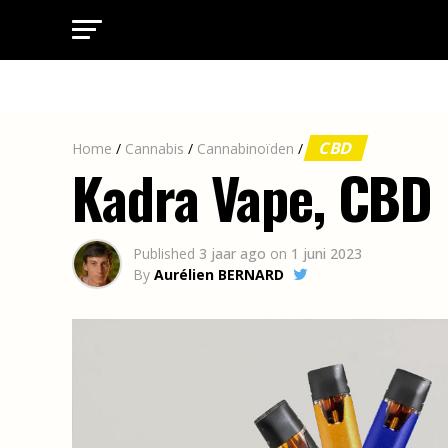
CBD
Home
/
Cannabis
/
Cannabinoïden
/
Kadra Vape, CBD 
Published
3 jaar ago
on
1 juni 2023
By
Aurélien BERNARD