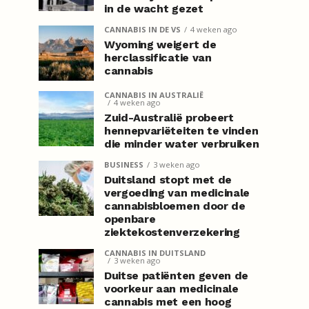
in de wacht gezet
CANNABIS IN DE VS
4 weken ago
Wyoming weigert de
herclassificatie van
cannabis
CANNABIS IN AUSTRALIË
4 weken ago
Zuid-Australië probeert
hennepvariëteiten te vinden
die minder water verbruiken
BUSINESS
3 weken ago
Duitsland stopt met de
vergoeding van medicinale
cannabisbloemen door de
openbare
ziektekostenverzekering
CANNABIS IN DUITSLAND
3 weken ago
Duitse patiënten geven de
voorkeur aan medicinale
cannabis met een hoog