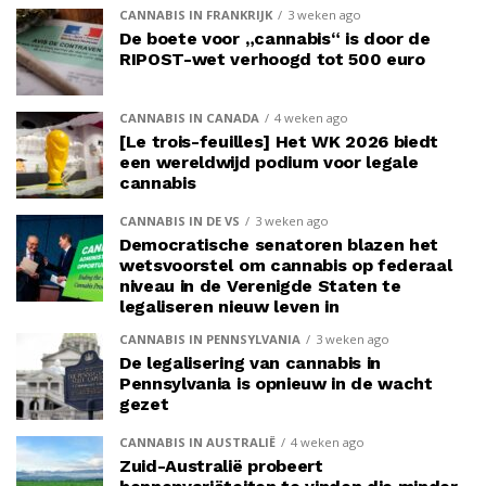
CANNABIS IN FRANKRIJK
3 weken ago
De boete voor „cannabis“ is door de
RIPOST-wet verhoogd tot 500 euro
CANNABIS IN CANADA
4 weken ago
[Le trois-feuilles] Het WK 2026 biedt
een wereldwijd podium voor legale
cannabis
CANNABIS IN DE VS
3 weken ago
Democratische senatoren blazen het
wetsvoorstel om cannabis op federaal
niveau in de Verenigde Staten te
legaliseren nieuw leven in
CANNABIS IN PENNSYLVANIA
3 weken ago
De legalisering van cannabis in
Pennsylvania is opnieuw in de wacht
gezet
CANNABIS IN AUSTRALIË
4 weken ago
Zuid-Australië probeert