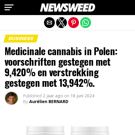
Mobiele versie afsluiten
BUSINESS
Medicinale cannabis in Polen:
voorschriften gestegen met
9,420% en verstrekking
gestegen met 13,942%.
Published
2 jaar ago
on
18 juni 2024
By
Aurélien BERNARD