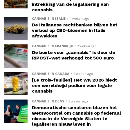
intrekking van de legalisering van
cannabis
CANNABIS IN ITALIË
4 weken ago
De Italiaanse rechtbanken blijven het
verbod op CBD-bloemen in Italië
afzwakken
CANNABIS IN FRANKRIJK
2 weken ago
De boete voor „cannabis“ is door de
RIPOST-wet verhoogd tot 500 euro
CANNABIS IN CANADA
4 weken ago
[Le trois-feuilles] Het WK 2026 biedt
een wereldwijd podium voor legale
cannabis
CANNABIS IN DE VS
3 weken ago
Democratische senatoren blazen het
wetsvoorstel om cannabis op federaal
niveau in de Verenigde Staten te
legaliseren nieuw leven in