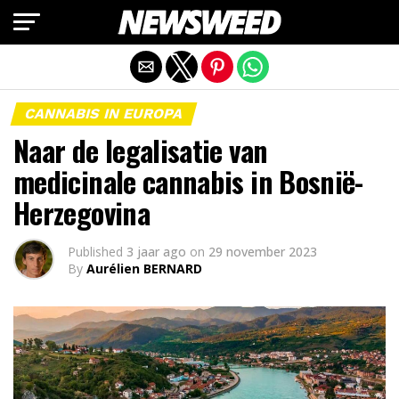
Mobiele versie afsluiten
CANNABIS IN EUROPA
Naar de legalisatie van
medicinale cannabis in Bosnië-
Herzegovina
Published
3 jaar ago
on
29 november 2023
By
Aurélien BERNARD