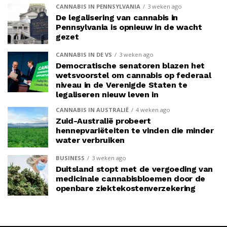
CANNABIS IN PENNSYLVANIA
3 weken ago
De legalisering van cannabis in
Pennsylvania is opnieuw in de wacht
gezet
CANNABIS IN DE VS
3 weken ago
Democratische senatoren blazen het
wetsvoorstel om cannabis op federaal
niveau in de Verenigde Staten te
legaliseren nieuw leven in
CANNABIS IN AUSTRALIË
4 weken ago
Zuid-Australië probeert
hennepvariëteiten te vinden die minder
water verbruiken
BUSINESS
3 weken ago
Duitsland stopt met de vergoeding van
medicinale cannabisbloemen door de
openbare ziektekostenverzekering