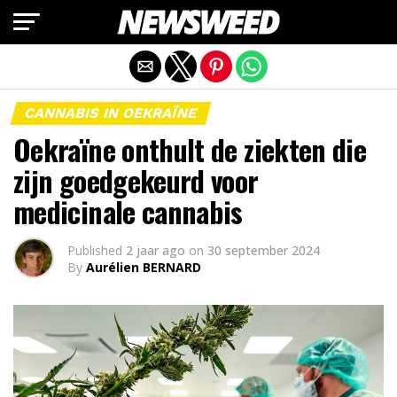
Mobiele versie afsluiten
CANNABIS IN OEKRAÏNE
Oekraïne onthult de ziekten die
zijn goedgekeurd voor
medicinale cannabis
Published
2 jaar ago
on
30 september 2024
By
Aurélien BERNARD