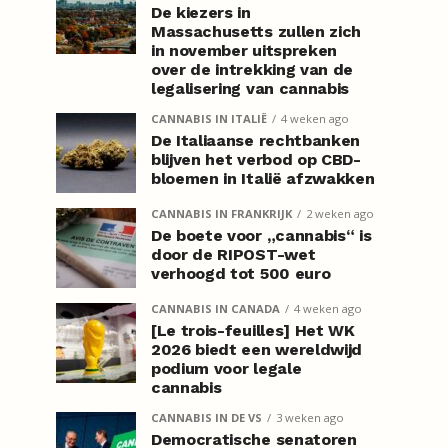
De kiezers in
Massachusetts zullen zich
in november uitspreken
over de intrekking van de
legalisering van cannabis
CANNABIS IN ITALIË
4 weken ago
De Italiaanse rechtbanken
blijven het verbod op CBD-
bloemen in Italië afzwakken
CANNABIS IN FRANKRIJK
2 weken ago
De boete voor „cannabis“ is
door de RIPOST-wet
verhoogd tot 500 euro
CANNABIS IN CANADA
4 weken ago
[Le trois-feuilles] Het WK
2026 biedt een wereldwijd
podium voor legale
cannabis
CANNABIS IN DE VS
3 weken ago
Democratische senatoren