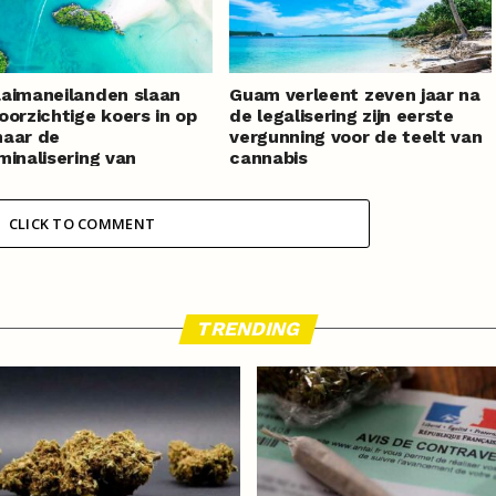
aimaneilanden slaan
Guam verleent zeven jaar na
oorzichtige koers in op
de legalisering zijn eerste
naar de
vergunning voor de teelt van
minalisering van
cannabis
bis
CLICK TO COMMENT
TRENDING