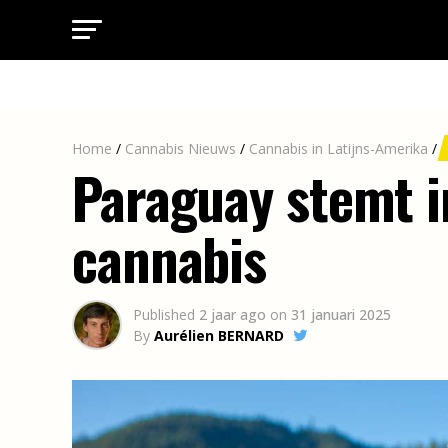
Home
/
Cannabis Nieuws
/
Cannabis in Latijns-Amerika
/
Paraguay stemt i
cannabis
Published
2 jaar ago
on
31 januari 2025
By
Aurélien BERNARD