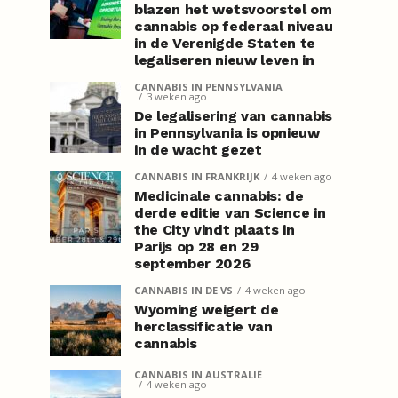
blazen het wetsvoorstel om
cannabis op federaal niveau
in de Verenigde Staten te
legaliseren nieuw leven in
CANNABIS IN PENNSYLVANIA
3 weken ago
De legalisering van cannabis
in Pennsylvania is opnieuw
in de wacht gezet
CANNABIS IN FRANKRIJK
4 weken ago
Medicinale cannabis: de
derde editie van Science in
the City vindt plaats in
Parijs op 28 en 29
september 2026
CANNABIS IN DE VS
4 weken ago
Wyoming weigert de
herclassificatie van
cannabis
CANNABIS IN AUSTRALIË
4 weken ago