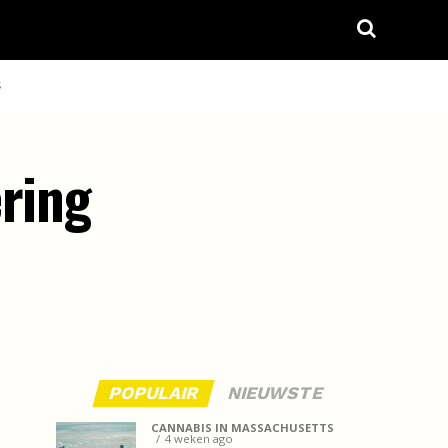
S
ering
POPULAIR
NIEUWSTE
CANNABIS IN MASSACHUSETTS
4 weken ago