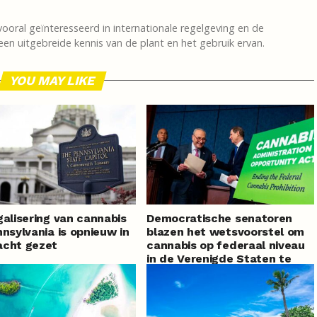
vooral geïnteresseerd in internationale regelgeving en de
en uitgebreide kennis van de plant en het gebruik ervan.
YOU MAY LIKE
galisering van cannabis
Democratische senatoren
nnsylvania is opnieuw in
blazen het wetsvoorstel om
acht gezet
cannabis op federaal niveau
in de Verenigde Staten te
legaliseren nieuw leven in