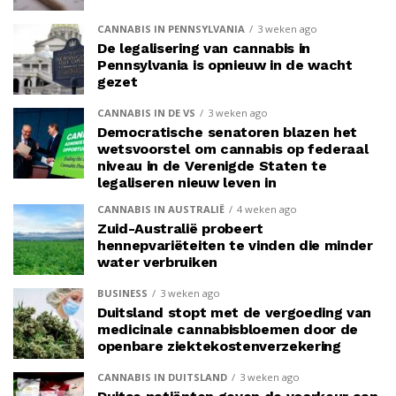
CANNABIS IN PENNSYLVANIA
3 weken ago
De legalisering van cannabis in
Pennsylvania is opnieuw in de wacht
gezet
CANNABIS IN DE VS
3 weken ago
Democratische senatoren blazen het
wetsvoorstel om cannabis op federaal
niveau in de Verenigde Staten te
legaliseren nieuw leven in
CANNABIS IN AUSTRALIË
4 weken ago
Zuid-Australië probeert
hennepvariëteiten te vinden die minder
water verbruiken
BUSINESS
3 weken ago
Duitsland stopt met de vergoeding van
medicinale cannabisbloemen door de
openbare ziektekostenverzekering
CANNABIS IN DUITSLAND
3 weken ago