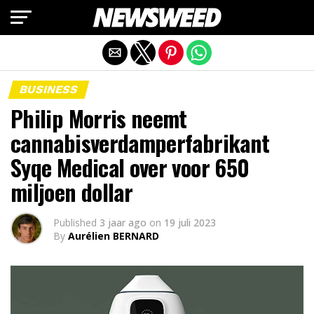
Mobiele versie afsluiten
BUSINESS
Philip Morris neemt
cannabisverdamperfabrikant
Syqe Medical over voor 650
miljoen dollar
Published
3 jaar ago
on
19 juli 2023
By
Aurélien BERNARD