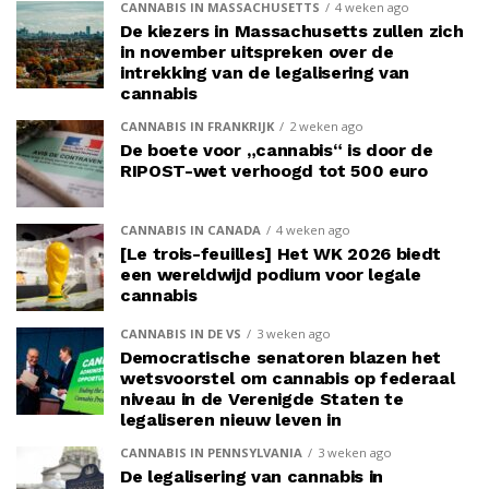
CANNABIS IN MASSACHUSETTS
4 weken ago
De kiezers in Massachusetts zullen zich
in november uitspreken over de
intrekking van de legalisering van
cannabis
CANNABIS IN FRANKRIJK
2 weken ago
De boete voor „cannabis“ is door de
RIPOST-wet verhoogd tot 500 euro
CANNABIS IN CANADA
4 weken ago
[Le trois-feuilles] Het WK 2026 biedt
een wereldwijd podium voor legale
cannabis
CANNABIS IN DE VS
3 weken ago
Democratische senatoren blazen het
wetsvoorstel om cannabis op federaal
niveau in de Verenigde Staten te
legaliseren nieuw leven in
CANNABIS IN PENNSYLVANIA
3 weken ago
De legalisering van cannabis in