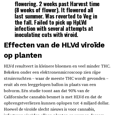
flowering. 2 weeks past Harvest time
(8 weeks of flower). It flowered all
last summer. Was reverted to Veg in
the fall. Failed to pick up HpLVd
infection with several attempts at
inoculating cuts with viroid.
pic.twitter.com/ik8TUGza2m
Effecten van de HLVd viroïde
— Kevin McKernan
op planten
(@Kevin_McKernan)
April 5, 2023
HLVd resulteert in kleinere bloemen en veel minder THC.
Bekeken onder een elektronenmicroscoop zien rijpe
struisvruchten – waar de meeste THC wordt gevonden –
eruit als een leeggelopen ballon in plaats van een
bolvorm. Eén studie toont aan dat 90% van de
Californische cannabis besmet is met HLVd en dat de
opbrengstverliezen kunnen oplopen tot 4 miljard dollar.
Hoewel de viroïde slecht nieuws is voor cannabis,