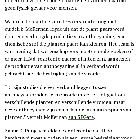
infecteren viroïden alleen planten en vormen daarom
geen fysiek gevaar voor mensen.
Waarom de plant de viroïde weerstond is nog niet
duidelijk. McKernan legde uit dat de plant paars werd
door een verhoogde productie van anthocyanine, een
chemische stof die planten paars kan kleuren. Het team is
van mening dat wetenschappers moeten onderzoeken of
er meer HLVd-resistente paarse planten zijn, aangezien
de productie van anthocyanine al in verband wordt
gebracht met de bestrijding van de viroïde.
“Er zijn studies die een verband leggen tussen
anthocyaanproductie en viroïde infectie. Het gaat om
verschillende planten en verschillende viroïden, maar
deze anthocyanen zijn een bekende immuunrespons van
planten,” vertelt McKernan
aan SFGate
.
Zamir K. Punja vertelde de conferentie dat HLVd
beschouwd moet worden als een “grote bedreiging” voor