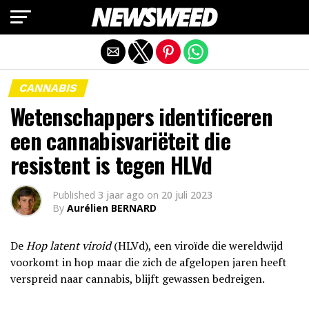
Mobiele versie afsluiten
CANNABIS
Wetenschappers identificeren
een cannabisvariëteit die
resistent is tegen HLVd
Published
3 jaar ago
on
20 juli 2023
By
Aurélien BERNARD
De
Hop latent viroid
(HLVd), een viroïde die wereldwijd
voorkomt in hop maar die zich de afgelopen jaren heeft
verspreid naar cannabis, blijft gewassen bedreigen.