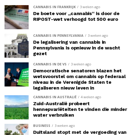
CANNABIS IN FRANKRIJK
3 weken ago
De boete voor „cannabis“ is door de
RIPOST-wet verhoogd tot 500 euro
CANNABIS IN PENNSYLVANIA
3 weken ago
De legalisering van cannabis in
Pennsylvania is opnieuw in de wacht
gezet
CANNABIS IN DE VS
3 weken ago
Democratische senatoren blazen het
wetsvoorstel om cannabis op federaal
niveau in de Verenigde Staten te
legaliseren nieuw leven in
CANNABIS IN AUSTRALIË
4 weken ago
Zuid-Australië probeert
hennepvariëteiten te vinden die minder
water verbruiken
BUSINESS
3 weken ago
Duitsland stopt met de vergoeding van