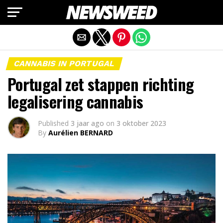
Mobiele versie afsluiten
CANNABIS IN PORTUGAL
Portugal zet stappen richting
legalisering cannabis
Published
3 jaar ago
on
3 oktober 2023
By
Aurélien BERNARD