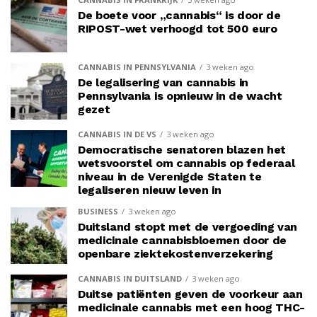
De boete voor „cannabis“ is door de
RIPOST-wet verhoogd tot 500 euro
CANNABIS IN PENNSYLVANIA
3 weken ago
De legalisering van cannabis in
Pennsylvania is opnieuw in de wacht
gezet
CANNABIS IN DE VS
3 weken ago
Democratische senatoren blazen het
wetsvoorstel om cannabis op federaal
niveau in de Verenigde Staten te
legaliseren nieuw leven in
BUSINESS
3 weken ago
Duitsland stopt met de vergoeding van
medicinale cannabisbloemen door de
openbare ziektekostenverzekering
CANNABIS IN DUITSLAND
3 weken ago
Duitse patiënten geven de voorkeur aan
medicinale cannabis met een hoog THC-