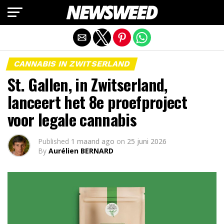
Mobiele versie afsluiten
CANNABIS IN ZWITSERLAND
St. Gallen, in Zwitserland,
lanceert het 8e proefproject
voor legale cannabis
Published
1 maand ago
on
25 juni 2026
By
Aurélien BERNARD