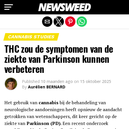
Mobiele versie afsluiten
CANNABIS STUDIES
THC zou de symptomen van de
ziekte van Parkinson kunnen
verbeteren
Published
10 maanden ago
on
15 oktober 2025
By
Aurélien BERNARD
Het gebruik van
cannabis
bij de behandeling van
neurologische aandoeningen heeft opnieuw de aandacht
getrokken van wetenschappers, dit keer gericht op de
ziekte van
Parkinson (PD)
. Een recent onderzoek