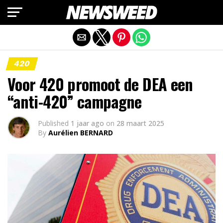
Mobiele versie afsluiten
420
Voor 420 promoot de DEA een
“anti-420” campagne
Published
1 jaar ago
on
28 maart 2025
By
Aurélien BERNARD