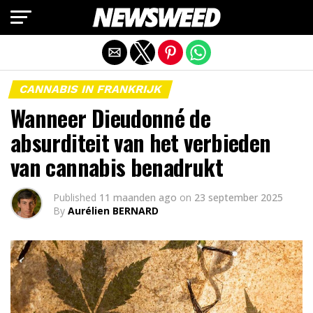
Mobiele versie afsluiten
CANNABIS IN FRANKRIJK
Wanneer Dieudonné de
absurditeit van het verbieden
van cannabis benadrukt
Published
11 maanden ago
on
23 september 2025
By
Aurélien BERNARD